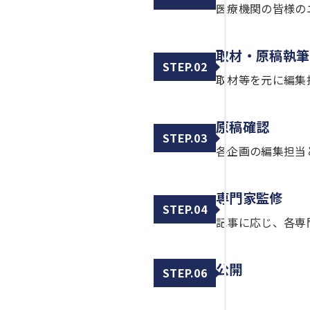
医療機関の皆様の
取材・原稿執筆
STEP.02
取材等を元に編集
原稿確認
STEP.03
各企画の編集担当
専門家監修
STEP.04
記事に応じ、各専
公開
STEP.06