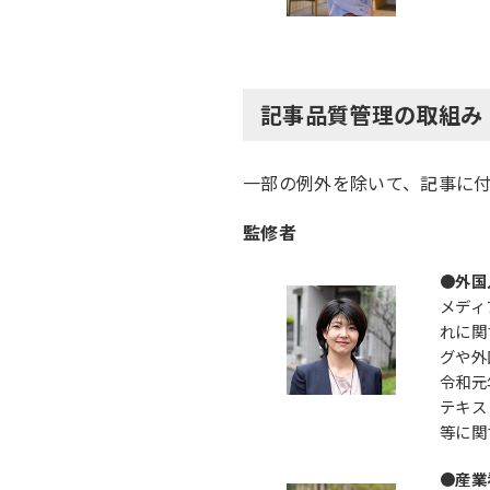
記事品質管理の取組み
一部の例外を除いて、記事に
監修者
●外国
メディ
れに関
グや外
令和元
テキス
等に関
●産業