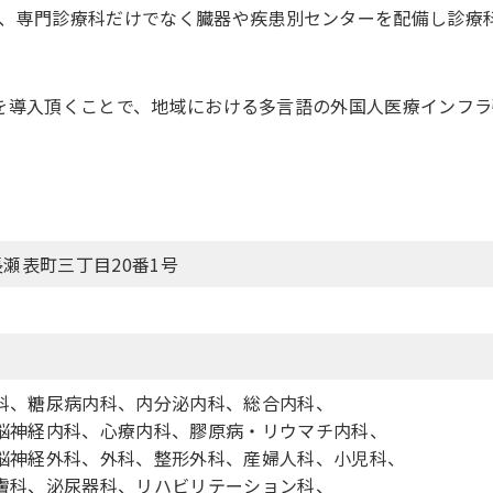
、専門診療科だけでなく臓器や疾患別センターを配備し診療
e」を導入頂くことで、地域における多言語の外国人医療インフ
北長瀬表町三丁目20番1号
科、糖尿病内科、内分泌内科、総合内科、
脳神経内科、心療内科、膠原病・リウマチ内科、
脳神経外科、外科、整形外科、産婦人科、小児科、
膚科、泌尿器科、リハビリテーション科、