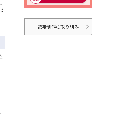
し
で
記事制作の取り組み
立
ら
し