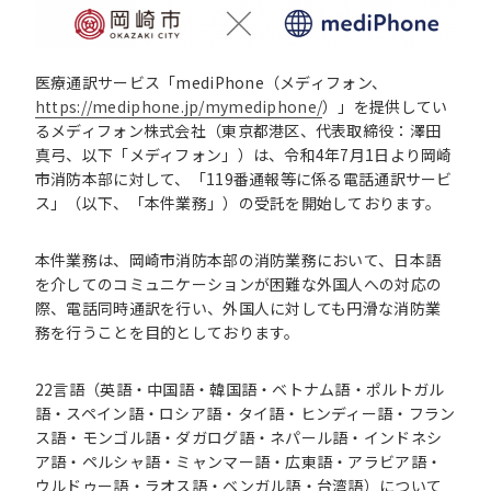
医療通訳サービス「mediPhone（メディフォン、
https://mediphone.jp/mymediphone/
）」を提供してい
るメディフォン株式会社（東京都港区、代表取締役：澤田
真弓、以下「メディフォン」）は、令和4年7月1日より岡崎
市消防本部に対して、「119番通報等に係る電話通訳サービ
ス」（以下、「本件業務」）の受託を開始しております。
本件業務は、岡崎市消防本部の消防業務において、日本語
を介してのコミュニケーションが困難な外国人への対応の
際、電話同時通訳を行い、外国人に対しても円滑な消防業
務を行うことを目的としております。
22言語（英語・中国語・韓国語・ベトナム語・ポルトガル
語・スペイン語・ロシア語・タイ語・ヒンディー語・フラン
ス語・モンゴル語・ダガログ語・ネパール語・インドネシ
ア語・ペルシャ語・ミャンマー語・広東語・アラビア語・
ウルドゥー語・ラオス語・ベンガル語・台湾語）について