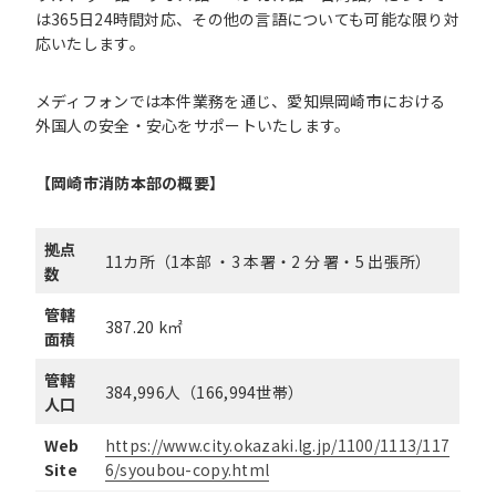
は365日24時間対応、その他の言語についても可能な限り対
応いたします。
メディフォンでは本件業務を通じ、愛知県岡崎市における
外国人の安全・安心をサポートいたします。
【岡崎市消防本部の概要】
拠点
11カ所（1本部 ・3 本署・2 分 署・5 出張所）
数
管轄
387.20 k㎡
面積
管轄
384,996人（166,994世帯）
人口
Web
https://www.city.okazaki.lg.jp/1100/1113/117
Site
6/syoubou-copy.html