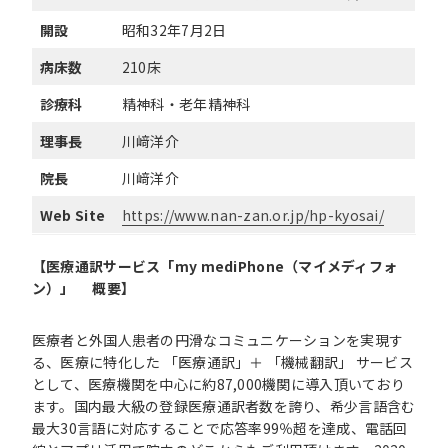
開設
昭和32年7月2日
病床数
210床
診療科
精神科・老年精神科
理事長
川﨑洋介
院長
川﨑洋介
Web Site
https://www.nan-zan.or.jp/hp-kyosai/
【医療通訳サービス「
my mediPhone
（マイメディフォ
ン）」
概要】
医療者と外国人患者の円滑なコミュニケーションを実現す
る、医療に特化した 「医療通訳」＋ 「機械翻訳」 サービス
として、医療機関を中心に約87,000機関に導入頂いており
ます。国内最大級の登録医療通訳者数を誇り、希少言語含む
最大30言語に対応することで応答率99％超を達成、電話回